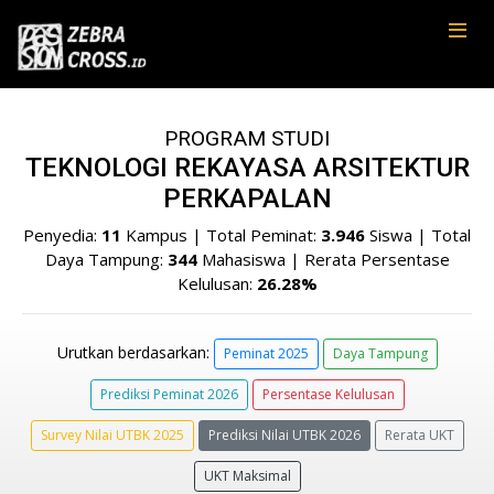
PROGRAM STUDI
TEKNOLOGI REKAYASA ARSITEKTUR
PERKAPALAN
Penyedia:
11
Kampus | Total Peminat:
3.946
Siswa | Total
Daya Tampung:
344
Mahasiswa | Rerata Persentase
Kelulusan:
26.28%
Urutkan berdasarkan:
Peminat 2025
Daya Tampung
Prediksi Peminat 2026
Persentase Kelulusan
Survey Nilai UTBK 2025
Prediksi Nilai UTBK 2026
Rerata UKT
UKT Maksimal