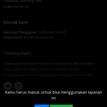
Sukasada, Buleleng, Bali
Kode Pos: 81161
Kontak kami
Bantuan Pengguna:
cs@zebracross.id
Kerjasama:
info@zebracross.id
Tentang Kami
Zebracross.id
adalah sistem informasi yang dikembangkan
untuk dapat membantu calon mahasiswa memilih
jurusan/program studi yang sesuai dengan passion mereka.
Kamu harus masuk untuk bisa menggunakan layanan
ini