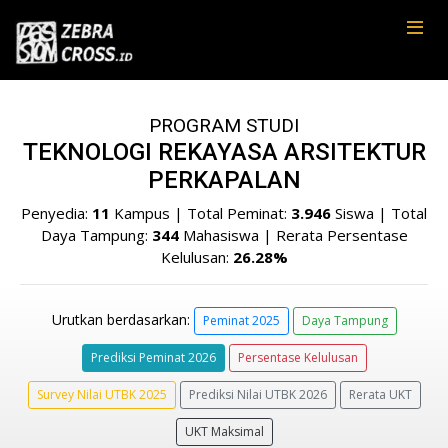
PROGRAM STUDI
TEKNOLOGI REKAYASA ARSITEKTUR
PERKAPALAN
Penyedia:
11
Kampus | Total Peminat:
3.946
Siswa | Total
Daya Tampung:
344
Mahasiswa | Rerata Persentase
Kelulusan:
26.28%
Urutkan berdasarkan:
Peminat 2025
Daya Tampung
Prediksi Peminat 2026
Persentase Kelulusan
Survey Nilai UTBK 2025
Prediksi Nilai UTBK 2026
Rerata UKT
UKT Maksimal