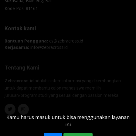
Sukasada, Buleleng, Bali
Kode Pos: 81161
Kontak kami
Bantuan Pengguna:
cs@zebracross.id
Kerjasama:
info@zebracross.id
Tentang Kami
Zebracross.id
adalah sistem informasi yang dikembangkan
untuk dapat membantu calon mahasiswa memilih
jurusan/program studi yang sesuai dengan passion mereka.
Kamu harus masuk untuk bisa menggunakan layanan
ini