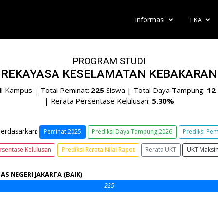
Informasi
TKA
PROGRAM STUDI
REKAYASA KESELAMATAN KEBAKARAN
1
Kampus | Total Peminat:
225
Siswa | Total Daya Tampung:
12
| Rerata Persentase Kelulusan:
5.30%
berdasarkan:
Peminat 2025
Prediksi Daya Tampung 2026
Prediksi Pem
rsentase Kelulusan
Prediksi Rerata Nilai Rapot
Rerata UKT
UKT Maksi
AS NEGERI JAKARTA (BAIK)
225