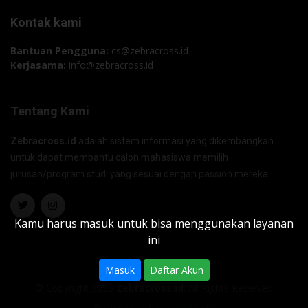
Kontak kami
Bantuan Pengguna:
cs@zebracross.id
Kerjasama:
info@zebracross.id
Tentang Kami
Zebracross.id
adalah sistem informasi yang dikembangkan
untuk dapat membantu calon mahasiswa memilih
jurusan/program studi yang sesuai dengan passion mereka.
Kamu harus masuk untuk bisa menggunakan layanan
ini
Masuk
Daftar Akun
© Copyright 2026
Zebracross.id
. All Rights Reserved