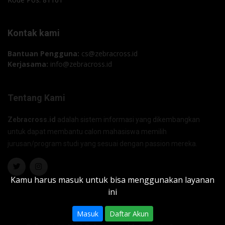
Kontak kami
Bantuan Pengguna:
cs@zebracross.id
Kerjasama:
info@zebracross.id
Tentang Kami
Zebracross.id
adalah sistem informasi yang dikembangkan
untuk dapat membantu calon mahasiswa memilih
jurusan/program studi yang sesuai dengan passion mereka.
Kamu harus masuk untuk bisa menggunakan layanan
ini
Masuk
Daftar Akun