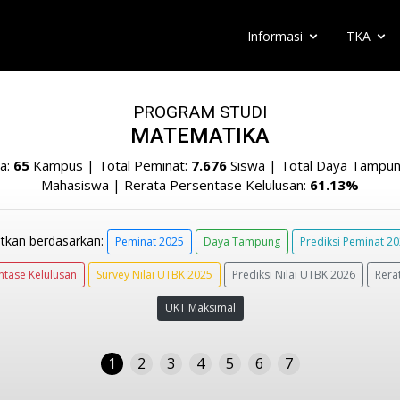
Informasi
TKA
PROGRAM STUDI
MATEMATIKA
a:
65
Kampus | Total Peminat:
7.676
Siswa | Total Daya Tampu
Mahasiswa | Rerata Persentase Kelulusan:
61.13%
tkan berdasarkan:
Peminat 2025
Daya Tampung
Prediksi Peminat 2
ntase Kelulusan
Survey Nilai UTBK 2025
Prediksi Nilai UTBK 2026
Rera
UKT Maksimal
1
2
3
4
5
6
7