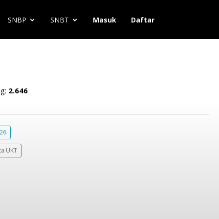
SNBP
SNBT
Masuk
Daftar
ng:
2.646
026
ta UKT