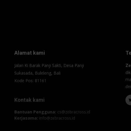
Alamat kami
T
Jalan Ki Barak Panji Sakti, Desa Panji
Ze
Sukasada, Buleleng, Bali
di
ma
Kode Pos: 81161
de
Kontak kami
Bantuan Pengguna:
cs@zebracross.id
Kerjasama:
info@zebracross.id