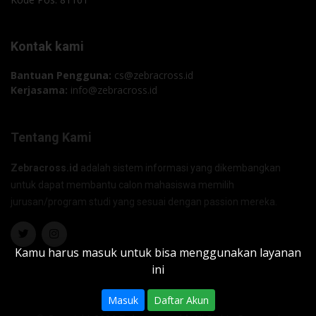
Kontak kami
Bantuan Pengguna:
cs@zebracross.id
Kerjasama:
info@zebracross.id
Tentang Kami
Zebracross.id
adalah sistem informasi yang dikembangkan
untuk dapat membantu calon mahasiswa memilih
jurusan/program studi yang sesuai dengan passion mereka.
Kamu harus masuk untuk bisa menggunakan layanan
ini
Masuk
Daftar Akun