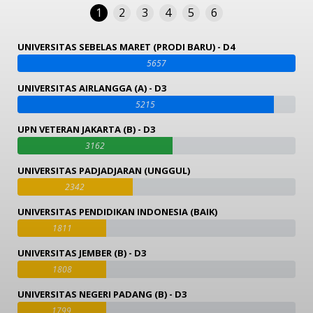
1
2
3
4
5
6
UNIVERSITAS SEBELAS MARET (PRODI BARU) - D4
5657
UNIVERSITAS AIRLANGGA (A) - D3
5215
UPN VETERAN JAKARTA (B) - D3
3162
UNIVERSITAS PADJADJARAN (UNGGUL)
2342
UNIVERSITAS PENDIDIKAN INDONESIA (BAIK)
1811
UNIVERSITAS JEMBER (B) - D3
1808
UNIVERSITAS NEGERI PADANG (B) - D3
1799