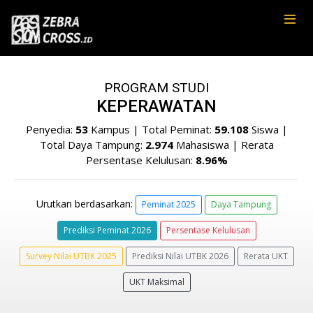
PROGRAM STUDI
KEPERAWATAN
Penyedia:
53
Kampus | Total Peminat:
59.108
Siswa |
Total Daya Tampung:
2.974
Mahasiswa | Rerata
Persentase Kelulusan:
8.96%
Urutkan berdasarkan:
Peminat 2025
Daya Tampung
Prediksi Peminat 2026
Persentase Kelulusan
Survey Nilai UTBK 2025
Prediksi Nilai UTBK 2026
Rerata UKT
UKT Maksimal