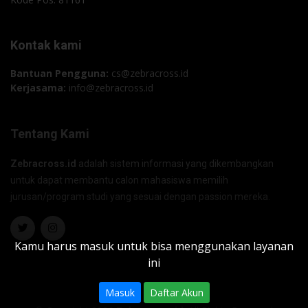
Kontak kami
Bantuan Pengguna:
cs@zebracross.id
Kerjasama:
info@zebracross.id
Tentang Kami
Zebracross.id
adalah sistem informasi yang dikembangkan
untuk dapat membantu calon mahasiswa memilih
jurusan/program studi yang sesuai dengan passion mereka.
Kamu harus masuk untuk bisa menggunakan layanan
ini
Masuk
Daftar Akun