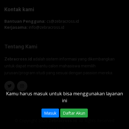
Kontak kami
Bantuan Pengguna:
cs@zebracross.id
Kerjasama:
info@zebracross.id
Tentang Kami
Zebracross.id
adalah sistem informasi yang dikembangkan
untuk dapat membantu calon mahasiswa memilih
jurusan/program studi yang sesuai dengan passion mereka.
Kamu harus masuk untuk bisa menggunakan layanan
ini
Masuk
Daftar Akun
© Copyright 2026
Zebracross.id
. All Rights Reserved