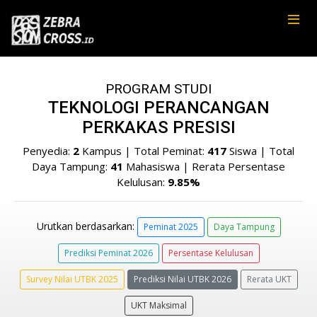
PROGRAM STUDI
TEKNOLOGI PERANCANGAN
PERKAKAS PRESISI
Penyedia:
2
Kampus | Total Peminat:
417
Siswa | Total
Daya Tampung:
41
Mahasiswa | Rerata Persentase
Kelulusan:
9.85%
Urutkan berdasarkan:
Peminat 2025
Daya Tampung
Prediksi Peminat 2026
Persentase Kelulusan
Survey Nilai UTBK 2025
Prediksi Nilai UTBK 2026
Rerata UKT
UKT Maksimal