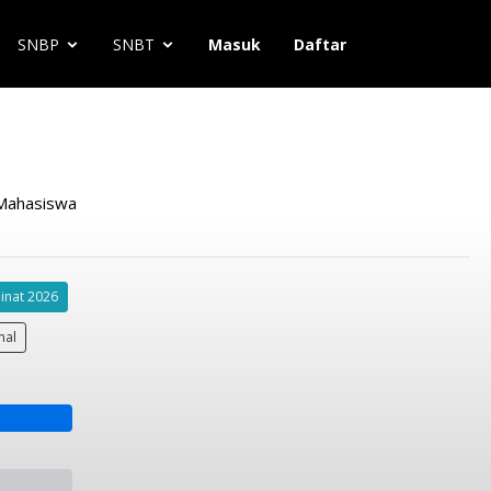
SNBP
SNBT
Masuk
Daftar
ahasiswa
inat 2026
mal