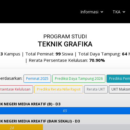
Informasi
TKA
PROGRAM STUDI
TEKNIK GRAFIKA
:
3
Kampus | Total Peminat:
99
Siswa | Total Daya Tampung:
64
M
| Rerata Persentase Kelulusan:
70.90%
berdasarkan:
Peminat 2025
Prediksi Daya Tampung 2026
Prediksi Pem
rsentase Kelulusan
Prediksi Rerata Nilai Rapot
Rerata UKT
UKT Maksi
K NEGERI MEDIA KREATIF (B) - D3
65
K NEGERI MEDIA KREATIF (BAIK SEKALI) - D3
24