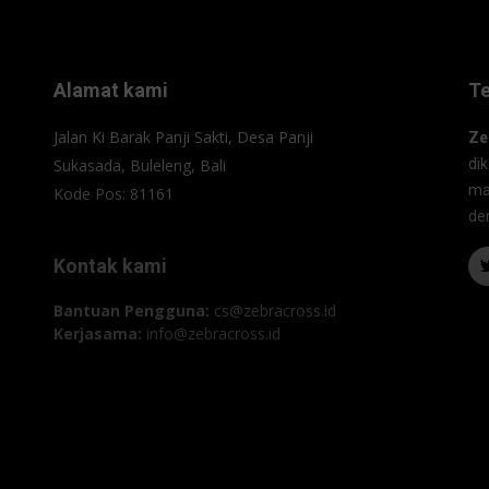
Alamat kami
T
Jalan Ki Barak Panji Sakti, Desa Panji
Ze
Sukasada, Buleleng, Bali
di
ma
Kode Pos: 81161
de
Kontak kami
Bantuan Pengguna:
cs@zebracross.id
Kerjasama:
info@zebracross.id