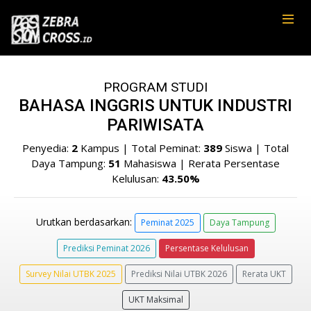
PROGRAM STUDI
BAHASA INGGRIS UNTUK INDUSTRI
PARIWISATA
Penyedia:
2
Kampus | Total Peminat:
389
Siswa | Total
Daya Tampung:
51
Mahasiswa | Rerata Persentase
Kelulusan:
43.50%
Urutkan berdasarkan:
Peminat 2025
Daya Tampung
Prediksi Peminat 2026
Persentase Kelulusan
Survey Nilai UTBK 2025
Prediksi Nilai UTBK 2026
Rerata UKT
UKT Maksimal