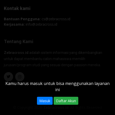
Kontak kami
Bantuan Pengguna:
cs@zebracross.id
Kerjasama:
info@zebracross.id
Tentang Kami
Zebracross.id
adalah sistem informasi yang dikembangkan
untuk dapat membantu calon mahasiswa memilih
jurusan/program studi yang sesuai dengan passion mereka.
Kamu harus masuk untuk bisa menggunakan layanan
ini
Masuk
Daftar Akun
© Copyright 2026
Zebracross.id
. All Rights Reserved