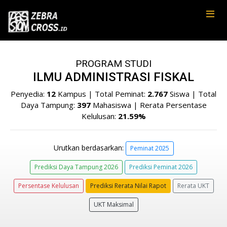
PROGRAM STUDI
ILMU ADMINISTRASI FISKAL
Penyedia:
12
Kampus | Total Peminat:
2.767
Siswa | Total
Daya Tampung:
397
Mahasiswa | Rerata Persentase
Kelulusan:
21.59%
Urutkan berdasarkan:
Peminat 2025
Prediksi Daya Tampung 2026
Prediksi Peminat 2026
Persentase Kelulusan
Prediksi Rerata Nilai Rapot
Rerata UKT
UKT Maksimal