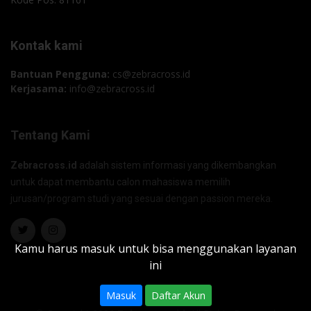
Kontak kami
Bantuan Pengguna:
cs@zebracross.id
Kerjasama:
info@zebracross.id
Tentang Kami
Zebracross.id
adalah sistem informasi yang dikembangkan
untuk dapat membantu calon mahasiswa memilih
jurusan/program studi yang sesuai dengan passion mereka.
Kamu harus masuk untuk bisa menggunakan layanan
ini
Masuk
Daftar Akun