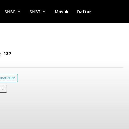
SNBP
SNBT
Masuk
Daftar
g:
187
inat 2026
mal