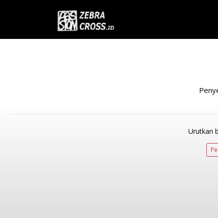
Peny
Urutkan 
Pe