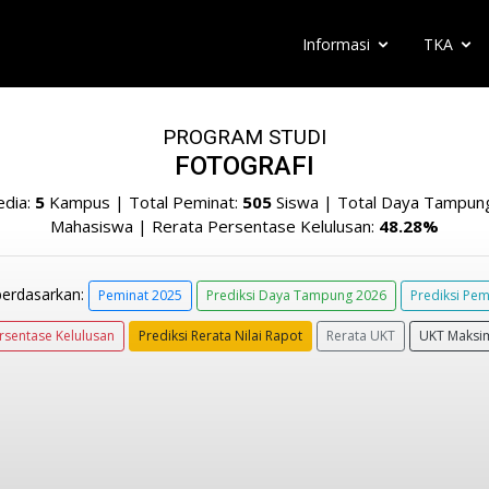
Informasi
TKA
PROGRAM STUDI
FOTOGRAFI
edia:
5
Kampus | Total Peminat:
505
Siswa | Total Daya Tampun
Mahasiswa | Rerata Persentase Kelulusan:
48.28%
berdasarkan:
Peminat 2025
Prediksi Daya Tampung 2026
Prediksi Pem
rsentase Kelulusan
Prediksi Rerata Nilai Rapot
Rerata UKT
UKT Maksi