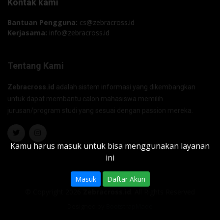
Kontak kami
Bantuan Pengguna:
cs@zebracross.id
Kerjasama:
info@zebracross.id
Tentang Kami
Zebracross.id
adalah sistem informasi yang dikembangkan
untuk dapat membantu calon mahasiswa memilih
jurusan/program studi yang sesuai dengan passion mereka.
Kamu harus masuk untuk bisa menggunakan layanan
ini
Masuk
Daftar Akun
© Copyright 2026
Zebracross.id
. All Rights Reserved
Designed by
BootstrapMade