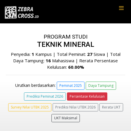
PROGRAM STUDI
TEKNIK MINERAL
Penyedia:
1
Kampus | Total Peminat:
27
Siswa | Total
Daya Tampung:
16
Mahasiswa | Rerata Persentase
Kelulusan:
60.00%
Urutkan berdasarkan:
Peminat 2025
Daya Tampung
Prediksi Peminat 2026
Persentase Kelulusan
Survey Nilai UTBK 2025
Prediksi Nilai UTBK 2026
Rerata UKT
UKT Maksimal