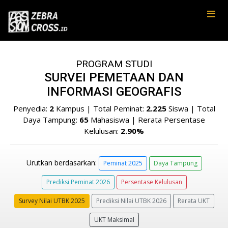
PROGRAM STUDI
SURVEI PEMETAAN DAN
INFORMASI GEOGRAFIS
Penyedia:
2
Kampus | Total Peminat:
2.225
Siswa | Total
Daya Tampung:
65
Mahasiswa | Rerata Persentase
Kelulusan:
2.90%
Urutkan berdasarkan:
Peminat 2025
Daya Tampung
Prediksi Peminat 2026
Persentase Kelulusan
Survey Nilai UTBK 2025
Prediksi Nilai UTBK 2026
Rerata UKT
UKT Maksimal