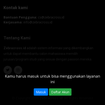
Kontak kami
Bantuan Pengguna:
cs@zebracross.id
Kerjasama:
info@zebracross.id
Tentang Kami
Zebracross.id
adalah sistem informasi yang dikembangkan
untuk dapat membantu calon mahasiswa memilih
jurusan/program studi yang sesuai dengan passion mereka.
Kamu harus masuk untuk bisa menggunakan layanan
ini
Masuk
Daftar Akun
© Copyright 2026
Zebracross.id
. All Rights Reserved