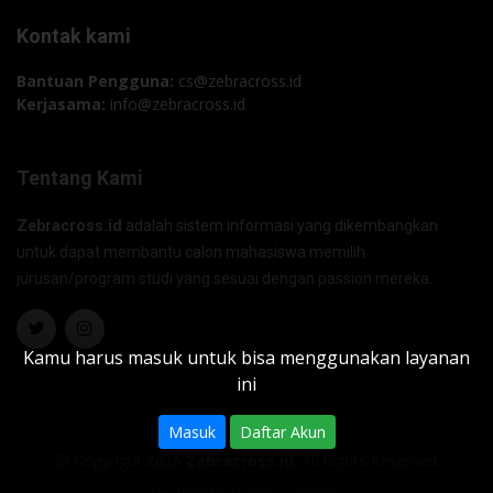
Kontak kami
Bantuan Pengguna:
cs@zebracross.id
Kerjasama:
info@zebracross.id
Tentang Kami
Zebracross.id
adalah sistem informasi yang dikembangkan
untuk dapat membantu calon mahasiswa memilih
jurusan/program studi yang sesuai dengan passion mereka.
Kamu harus masuk untuk bisa menggunakan layanan
ini
Masuk
Daftar Akun
© Copyright 2026
Zebracross.id
. All Rights Reserved