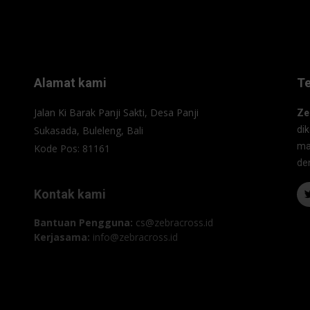
Alamat kami
T
Jalan Ki Barak Panji Sakti, Desa Panji
Ze
Sukasada, Buleleng, Bali
di
ma
Kode Pos: 81161
de
Kontak kami
Bantuan Pengguna:
cs@zebracross.id
Kerjasama:
info@zebracross.id