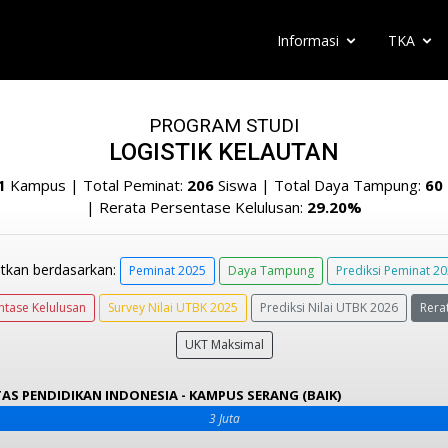
Informasi
TKA
PROGRAM STUDI
LOGISTIK KELAUTAN
1
Kampus | Total Peminat:
206
Siswa | Total Daya Tampung:
60
| Rerata Persentase Kelulusan:
29.20%
tkan berdasarkan:
Peminat 2025
Daya Tampung
Prediksi Peminat 2
ntase Kelulusan
Survey Nilai UTBK 2025
Prediksi Nilai UTBK 2026
Rera
UKT Maksimal
TAS PENDIDIKAN INDONESIA - KAMPUS SERANG (BAIK)
3 Juta