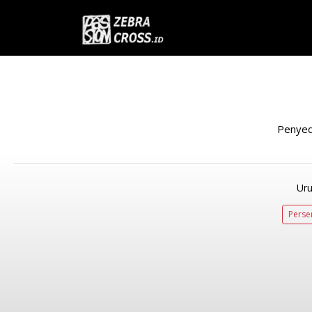
Penyed
Uru
Perse