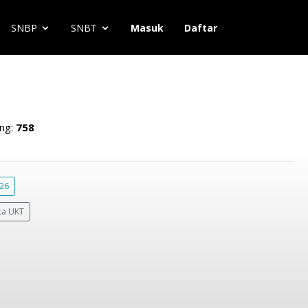
SNBP
SNBT
Masuk
Daftar
ng:
758
026
ta UKT