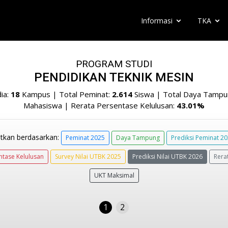
Informasi
TKA
PROGRAM STUDI
PENDIDIKAN TEKNIK MESIN
ia:
18
Kampus | Total Peminat:
2.614
Siswa | Total Daya Tampu
Mahasiswa | Rerata Persentase Kelulusan:
43.01%
tkan berdasarkan:
Peminat 2025
Daya Tampung
Prediksi Peminat 2
ntase Kelulusan
Survey Nilai UTBK 2025
Prediksi Nilai UTBK 2026
Rera
UKT Maksimal
1
2