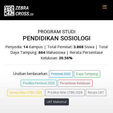
PROGRAM STUDI
PENDIDIKAN SOSIOLOGI
Penyedia:
14
Kampus | Total Peminat:
3.868
Siswa | Total
Daya Tampung:
664
Mahasiswa | Rerata Persentase
Kelulusan:
30.56%
Urutkan berdasarkan:
Peminat 2025
Daya Tampung
Prediksi Peminat 2026
Persentase Kelulusan
Survey Nilai UTBK 2025
Prediksi Nilai UTBK 2026
Rerata UKT
UKT Maksimal