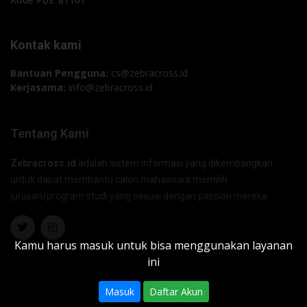
Kontak kami
Bantuan Pengguna:
cs@zebracross.id
Kerjasama:
info@zebracross.id
Tentang Kami
Zebracross.id
adalah sistem informasi yang dikembangkan
untuk dapat membantu calon mahasiswa memilih
jurusan/program studi yang sesuai dengan passion mereka.
Kamu harus masuk untuk bisa menggunakan layanan
ini
Masuk
Daftar Akun