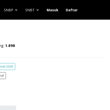
SNBP
SNBT
Masuk
Daftar
ng:
1.898
inat 2026
mal