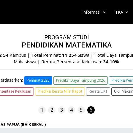
Informasi
TKA
PROGRAM STUDI
PENDIDIKAN MATEMATIKA
a:
54
Kampus | Total Peminat:
11.254
Siswa | Total Daya Tampu
Mahasiswa | Rerata Persentase Kelulusan:
34.10%
berdasarkan:
Peminat 2025
Prediksi Daya Tampung 2026
Prediksi Pem
rsentase Kelulusan
Prediksi Rerata Nilai Rapot
Rerata UKT
UKT Maksi
1
2
3
4
5
6
AS PAPUA (BAIK SEKALI)