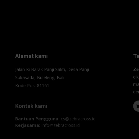
Alamat kami
T
Jalan Ki Barak Panji Sakti, Desa Panji
Ze
Sukasada, Buleleng, Bali
di
ma
Kode Pos: 81161
de
Kontak kami
Bantuan Pengguna:
cs@zebracross.id
Kerjasama:
info@zebracross.id