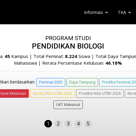
Informasi
TKA
PROGRAM STUDI
PENDIDIKAN BIOLOGI
a:
45
Kampus | Total Peminat:
8.224
Siswa | Total Daya Tampu
Mahasiswa | Rerata Persentase Kelulusan:
46.18%
tkan berdasarkan:
Peminat 2025
Daya Tampung
Prediksi Peminat 2
ntase Kelulusan
Survey Nilai UTBK 2025
Prediksi Nilai UTBK 2026
Rera
UKT Maksimal
1
2
3
4
5