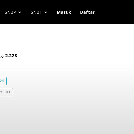
SNBP
SNBT
Masuk
Daftar
ng:
2.228
026
ta UKT