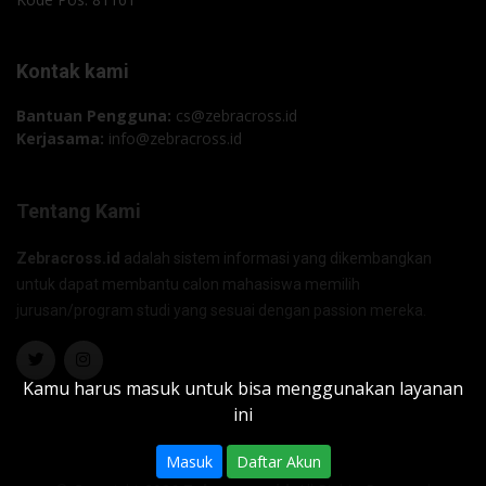
Kontak kami
Bantuan Pengguna:
cs@zebracross.id
Kerjasama:
info@zebracross.id
Tentang Kami
Zebracross.id
adalah sistem informasi yang dikembangkan
untuk dapat membantu calon mahasiswa memilih
jurusan/program studi yang sesuai dengan passion mereka.
Kamu harus masuk untuk bisa menggunakan layanan
ini
Masuk
Daftar Akun