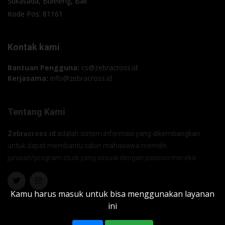
Sukasada, Buleleng, Bali
Kode Pos: 81161
Kontak kami
Bantuan Pengguna:
cs@zebracross.id
Kerjasama:
info@zebracross.id
Tentang Kami
Zebracross.id
adalah sistem informasi yang dikembangkan
untuk dapat membantu calon mahasiswa memilih
jurusan/program studi yang sesuai dengan passion mereka.
Kamu harus masuk untuk bisa menggunakan layanan
ini