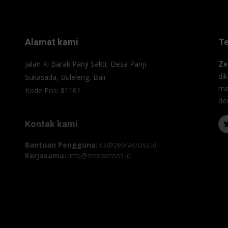
Alamat kami
T
Jalan Ki Barak Panji Sakti, Desa Panji
Ze
Sukasada, Buleleng, Bali
di
ma
Kode Pos: 81161
de
Kontak kami
Bantuan Pengguna:
cs@zebracross.id
Kerjasama:
info@zebracross.id