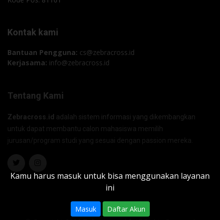
Kontak kami
Bantuan Pengguna:
cs@zebracross.id
Kerjasama:
info@zebracross.id
Tentang Kami
Zebracross.id
adalah sistem informasi yang dikembangkan
untuk dapat membantu calon mahasiswa memilih
jurusan/program studi yang sesuai dengan passion mereka.
Kamu harus masuk untuk bisa menggunakan layanan
ini
Masuk
Daftar Akun