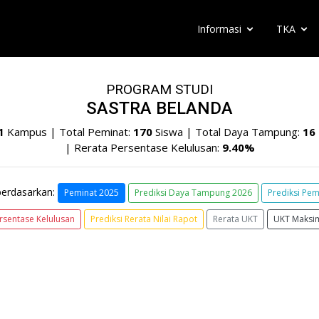
Informasi
TKA
PROGRAM STUDI
SASTRA BELANDA
1
Kampus | Total Peminat:
170
Siswa | Total Daya Tampung:
16
| Rerata Persentase Kelulusan:
9.40%
berdasarkan:
Peminat 2025
Prediksi Daya Tampung 2026
Prediksi Pem
rsentase Kelulusan
Prediksi Rerata Nilai Rapot
Rerata UKT
UKT Maksi