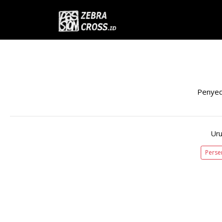
Penyed
Uru
Perse