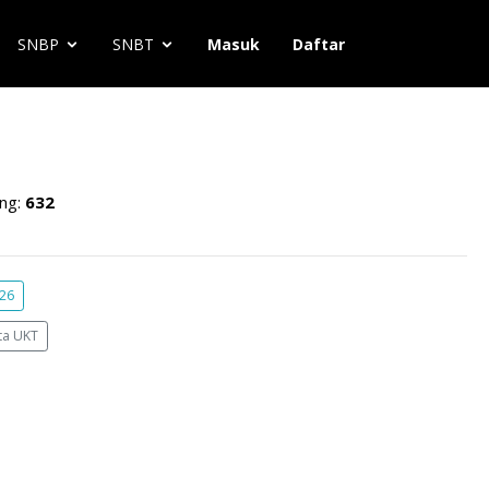
SNBP
SNBT
Masuk
Daftar
ng:
632
026
ta UKT