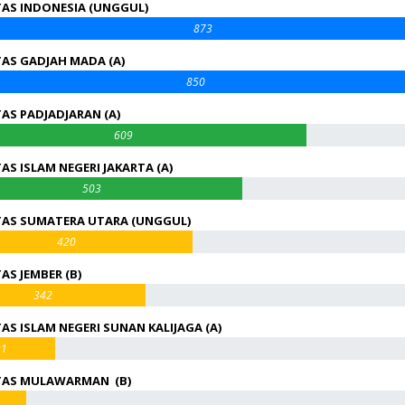
TAS INDONESIA (UNGGUL)
873
TAS GADJAH MADA (A)
850
TAS PADJADJARAN (A)
609
AS ISLAM NEGERI JAKARTA (A)
503
TAS SUMATERA UTARA (UNGGUL)
420
AS JEMBER (B)
342
AS ISLAM NEGERI SUNAN KALIJAGA (A)
91
TAS MULAWARMAN (B)