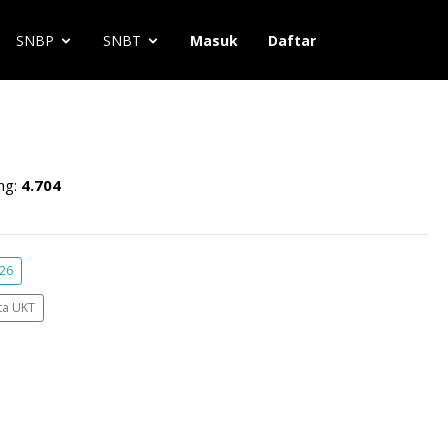
SNBP
SNBT
Masuk
Daftar
ng:
4.704
026
ta UKT