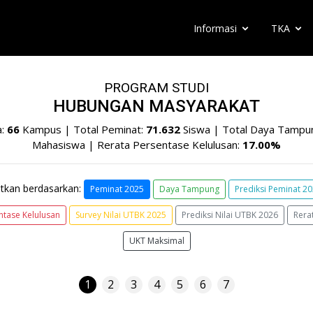
Informasi
TKA
PROGRAM STUDI
HUBUNGAN MASYARAKAT
a:
66
Kampus | Total Peminat:
71.632
Siswa | Total Daya Tampu
Mahasiswa | Rerata Persentase Kelulusan:
17.00%
tkan berdasarkan:
Peminat 2025
Daya Tampung
Prediksi Peminat 2
ntase Kelulusan
Survey Nilai UTBK 2025
Prediksi Nilai UTBK 2026
Rera
UKT Maksimal
1
2
3
4
5
6
7