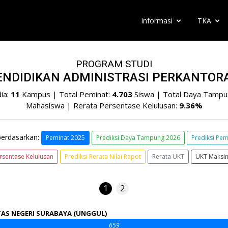
Informasi
TKA
PROGRAM STUDI
ENDIDIKAN ADMINISTRASI PERKANTOR
ia:
11
Kampus | Total Peminat:
4.703
Siswa | Total Daya Tampu
Mahasiswa | Rerata Persentase Kelulusan:
9.36%
berdasarkan:
Peminat 2025
Prediksi Daya Tampung 2026
Prediksi Pem
rsentase Kelulusan
Prediksi Rerata Nilai Rapot
Rerata UKT
UKT Maksi
1
2
TAS NEGERI SURABAYA (UNGGUL)
659