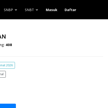
SNBP
SNBT
Masuk
Daftar
AN
ng:
408
inat 2026
mal