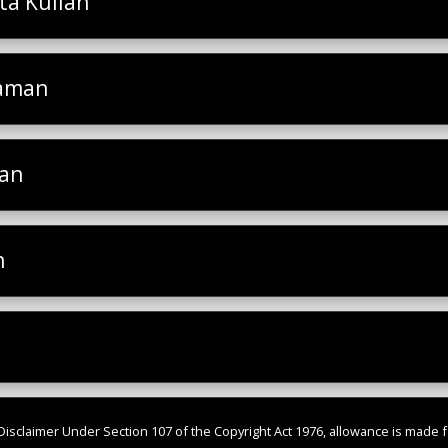
a Kuliah
laman
san
h
isclaimer Under Section 107 of the Copyright Act 1976, allowance is made fo