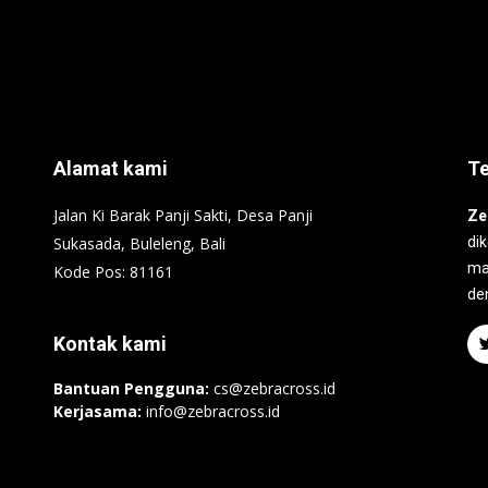
Alamat kami
T
Jalan Ki Barak Panji Sakti, Desa Panji
Ze
Sukasada, Buleleng, Bali
di
ma
Kode Pos: 81161
de
Kontak kami
Bantuan Pengguna:
cs@zebracross.id
Kerjasama:
info@zebracross.id