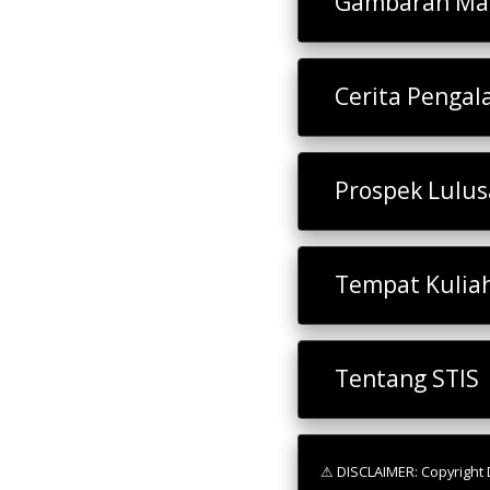
Gambaran Mat
Cerita Penga
Prospek Lulu
Tempat Kulia
Tentang STIS
⚠ DISCLAIMER: Copyright D