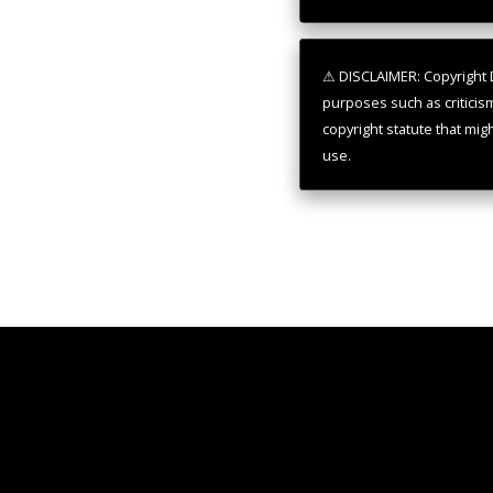
⚠ DISCLAIMER: Copyright D
purposes such as criticis
copyright statute that mig
use.