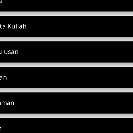
a
a Kuliah
ulusan
san
laman
h