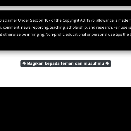
isclaimer Under Section 107 of the Copyright Act 1976, allowance is made fo
m, comment, news reporting, teaching, scholarship, and research. Fair use i
ht otherwise be infringing. Non-profit, educational or personal use tips the b
❉ Bagikan kepada teman dan musuhmu ❉