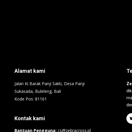
Alamat kami
T
Jalan Ki Barak Panji Sakti, Desa Panji
Ze
Sukasada, Buleleng, Bali
di
ma
Kode Pos: 81161
de
Kontak kami
Bantuan Pengguna:
cs@zebracross.id